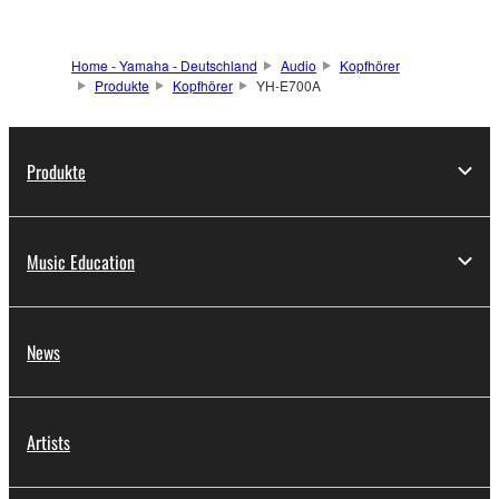
Home - Yamaha - Deutschland
Audio
Kopfhörer
Produkte
Kopfhörer
YH-E700A
Produkte
Music Education
News
Artists