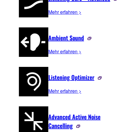
Mehr erfahren >
Ambient Sound
Mehr erfahren >
Listening Optimizer
Mehr erfahren >
Advanced Active Noise
Cancelling