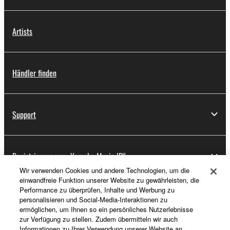
Artists
Händler finden
Support
Registrierung von „Yamaha Music ID“
Wir verwenden Cookies und andere Technologien, um die
einwandfreie Funktion unserer Website zu gewährleisten, die
Performance zu überprüfen, Inhalte und Werbung zu
Über Yamaha
personalisieren und Social-Media-Interaktionen zu
ermöglichen, um Ihnen so ein persönliches Nutzerlebnisse
zur Verfügung zu stellen. Zudem übermitteln wir auch
Informationen zu Ihrer Verwendung unserer Website an