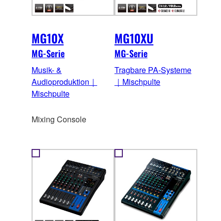
MG10X
MG10XU
MG-Serie
MG-Serie
Musik- &
Tragbare PA-Systeme
Audioproduktion｜
｜Mischpulte
Mischpulte
Mixing Console