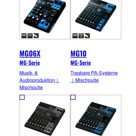
MG06X
MG10
MG-Serie
MG-Serie
Musik- &
Tragbare PA-Systeme
Audioproduktion｜
｜Mischpulte
Mischpulte