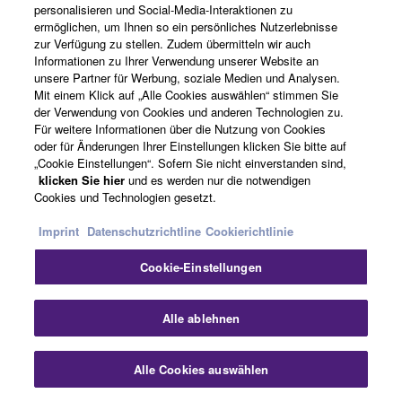
personalisieren und Social-Media-Interaktionen zu
ermöglichen, um Ihnen so ein persönliches Nutzerlebnisse
zur Verfügung zu stellen. Zudem übermitteln wir auch
Ein umfassendes Paket an Streaming-
Informationen zu Ihrer Verwendung unserer Website an
unsere Partner für Werbung, soziale Medien und Analysen.
Funktionen
Mit einem Klick auf „Alle Cookies auswählen“ stimmen Sie
der Verwendung von Cookies und anderen Technologien zu.
Für weitere Informationen über die Nutzung von Cookies
Die DM3-Serie vereint alle für das Streaming
oder für Änderungen Ihrer Einstellungen klicken Sie bitte auf
erforderlichen Funktionen in einem kompakten
„Cookie Einstellungen“. Sofern Sie nicht einverstanden sind,
Gehäuse. Die Konsolen sind mit zahlreichen analogen
klicken Sie hier
und es werden nur die notwendigen
Cookies und Technologien gesetzt.
Ein- und Ausgängen und USB-Anschlüssen
ausgestattet. Diese ermöglichen es, den Mix direkt an
Imprint
Datenschutzrichtline
Cookierichtlinie
einen Computer mit einer Streaming-Software zu
übertragen. Das völlig flexible Audio-Routing bietet ein
Cookie-Einstellungen
maximales Maß an Freiheit und ermöglicht etwa das
separate Mischen von Audio für die Beschallung vor Ort
Alle ablehnen
und für das Streaming.
Darüber hinaus eignet sich das mit Dante ausgestattete
Alle Cookies auswählen
DM3* sowohl für den Standalone-Betrieb, als auch für