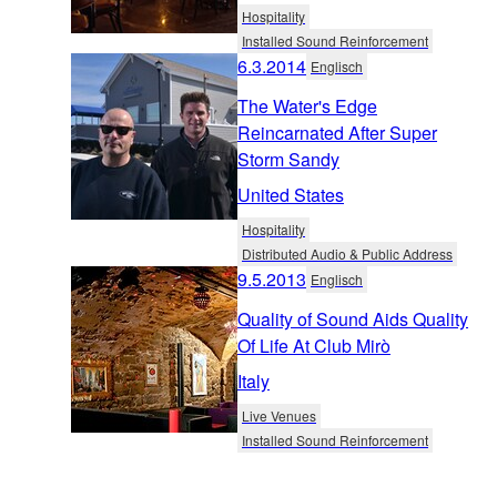
Hospitality
Installed Sound Reinforcement
6.3.2014
Englisch
The Water's Edge
Reincarnated After Super
Storm Sandy
United States
Hospitality
Distributed Audio & Public Address
9.5.2013
Englisch
Quality of Sound Aids Quality
Of Life At Club Mirò
Italy
Live Venues
Installed Sound Reinforcement