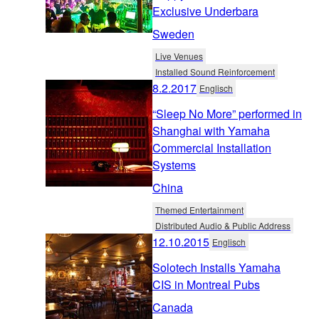
Exclusive Underbara
Sweden
Live Venues
Installed Sound Reinforcement
8.2.2017
Englisch
“Sleep No More” performed in
Shanghai with Yamaha
Commercial Installation
Systems
China
Themed Entertainment
Distributed Audio & Public Address
12.10.2015
Englisch
Solotech Installs Yamaha
CIS in Montreal Pubs
Canada