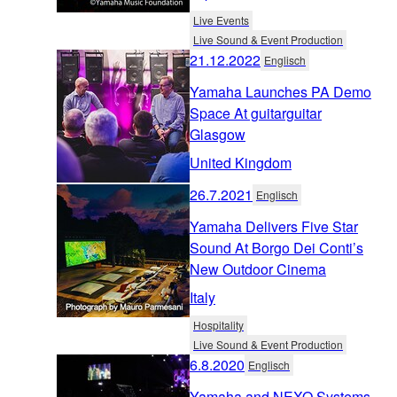
Live Events
Live Sound & Event Production
21.12.2022
Englisch
Yamaha Launches PA Demo
Space At guitarguitar
Glasgow
United Kingdom
26.7.2021
Englisch
Yamaha Delivers Five Star
Sound At Borgo Dei Conti’s
New Outdoor Cinema
Italy
Hospitality
Live Sound & Event Production
6.8.2020
Englisch
Yamaha and NEXO Systems