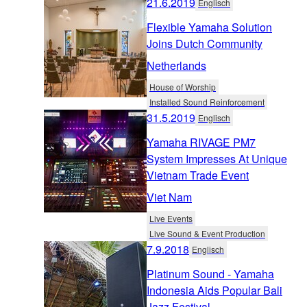
21.6.2019
Englisch
Flexible Yamaha Solution
Joins Dutch Community
Netherlands
House of Worship
Installed Sound Reinforcement
31.5.2019
Englisch
Yamaha RIVAGE PM7
System Impresses At Unique
Vietnam Trade Event
Viet Nam
Live Events
Live Sound & Event Production
7.9.2018
Englisch
Platinum Sound - Yamaha
Indonesia Aids Popular Bali
Jazz Festival