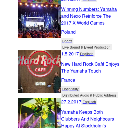
Winning Numbers: Yamaha
and Nexo Reinforce The
2017 X World Games
Poland
Sports
Live Sound & Event Production
1.5.2017
Englisch
New Hard Rock Café Enjoys
The Yamaha Touch
France
Hospitality
Distributed Audio & Public Address
27.2.2017
Englisch
Yamaha Keeps Both
Clubbers And Neighbours
Happy At Stockholm’s