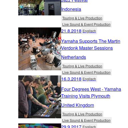
Indonesia
Touring & Live Production
Live Sound & Event Production
21.8.2018
Englisch
Yamaha Supports The Martin
Verdonk Master Sessions
Netherlands
Touring & Live Production
Live Sound & Event Production
16.3.2018
Englisch
Four Degrees West - Yamaha
Training Visits Plymouth
United Kingdom
Touring & Live Production
Live Sound & Event Production
29.9.2017
Englisch