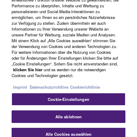
Performance zu überprüfen, Inhalte und Werbung zu
personalisieren und Social-Media-Interaktionen zu
ermöglichen, um Ihnen so ein persönliches Nutzerlebnisse
News
zur Verfügung zu stellen. Zudem übermitteln wir auch
Informationen zu Ihrer Verwendung unserer Website an
unsere Partner für Werbung, soziale Medien und Analysen.
Mit einem Klick auf „Alle Cookies auswählen“ stimmen Sie
der Verwendung von Cookies und anderen Technologien zu.
Über Yamaha
Für weitere Informationen über die Nutzung von Cookies
oder für Änderungen Ihrer Einstellungen klicken Sie bitte auf
„Cookie Einstellungen“. Sofern Sie nicht einverstanden sind,
Deutschland - German
klicken Sie hier
und es werden nur die notwendigen
Cookies und Technologien gesetzt.
Consumer
Imprint
Datenschutzrichtline
Cookierichtlinie
Cookie-Einstellungen
Kontakt
Nutzungsbedingungen
Datenschutzerklärung
Cookierichtlinie
Sch
Alle ablehnen
© Yamaha Corporation.
Alle Cookies auswählen
Kontakt
Downloads