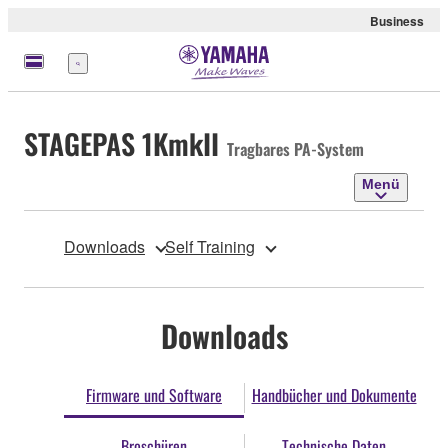
Business
Menü
STAGEPAS 1KmkII
Tragbares PA-System
Menü
Downloads
Self Training
Downloads
Firmware und Software
Handbücher und Dokumente
Broschüren
Technische Daten