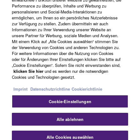
Performance zu überprüfen, Inhalte und Werbung zu
Produkte und Lösungen
personalisieren und Social-Media-Interaktionen zu
ermöglichen, um Ihnen so ein persönliches Nutzerlebnisse
zur Verfügung zu stellen. Zudem übermitteln wir auch
Informationen zu Ihrer Verwendung unserer Website an
News
unsere Partner für Werbung, soziale Medien und Analysen.
Mit einem Klick auf „Alle Cookies auswählen“ stimmen Sie
der Verwendung von Cookies und anderen Technologien zu.
Für weitere Informationen über die Nutzung von Cookies
Über Yamaha
oder für Änderungen Ihrer Einstellungen klicken Sie bitte auf
„Cookie Einstellungen“. Sofern Sie nicht einverstanden sind,
klicken Sie hier
und es werden nur die notwendigen
Cookies und Technologien gesetzt.
Deutschland - German
Imprint
Datenschutzrichtline
Cookierichtlinie
Consumer
Cookie-Einstellungen
Sch
Kontakt
Nutzungsbedingungen
Alle ablehnen
Datenschutzerklärung
Cookierichtlinie
Alle Cookies auswählen
Kontakt
Downloads