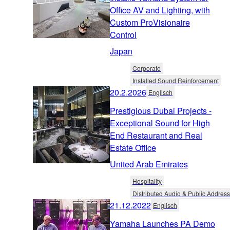
Office AV and Lighting, with
Custom ProVisionaire
Control
Japan
Corporate
Installed Sound Reinforcement
20.2.2026
Englisch
Prestigious Dubai Projects -
Exceptional Sound for High
End Restaurant and Real
Estate Office
United Arab Emirates
Hospitality
Distributed Audio & Public Address
21.12.2022
Englisch
Yamaha Launches PA Demo