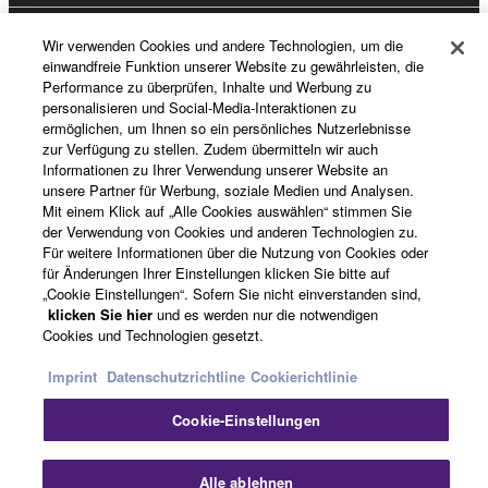
Wir verwenden Cookies und andere Technologien, um die
News
einwandfreie Funktion unserer Website zu gewährleisten, die
Performance zu überprüfen, Inhalte und Werbung zu
personalisieren und Social-Media-Interaktionen zu
ermöglichen, um Ihnen so ein persönliches Nutzerlebnisse
Über Yamaha
zur Verfügung zu stellen. Zudem übermitteln wir auch
Informationen zu Ihrer Verwendung unserer Website an
unsere Partner für Werbung, soziale Medien und Analysen.
Mit einem Klick auf „Alle Cookies auswählen“ stimmen Sie
Deutschland - German
der Verwendung von Cookies und anderen Technologien zu.
Für weitere Informationen über die Nutzung von Cookies oder
Consumer
für Änderungen Ihrer Einstellungen klicken Sie bitte auf
„Cookie Einstellungen“. Sofern Sie nicht einverstanden sind,
klicken Sie hier
und es werden nur die notwendigen
Cookies und Technologien gesetzt.
Kontakt
Nutzungsbedingungen
Datenschutzerklärung
Cookierichtlinie
Imprint
Datenschutzrichtline
Cookierichtlinie
Cookie-Einstellungen
© Yamaha Corporation.
Sc
Alle ablehnen