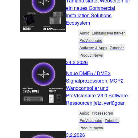
Yamaha startet Webseiten für
ein neues Commercial
Installation Solutions
Ecosystem
Audio
Leistungsverstärker
ProVisionaire
Software & Apps
Zubehör
Product News
24.2.2026
Neue DME5 / DME3
Signalprozessoren, MCP2
Wandcontroller und
ProVisionaire V3.0 Software-
Ressourcen jetzt verfügbar
Audio
Prozessoren
ProVisionaire
Zubehör
Product News
3.2.2026