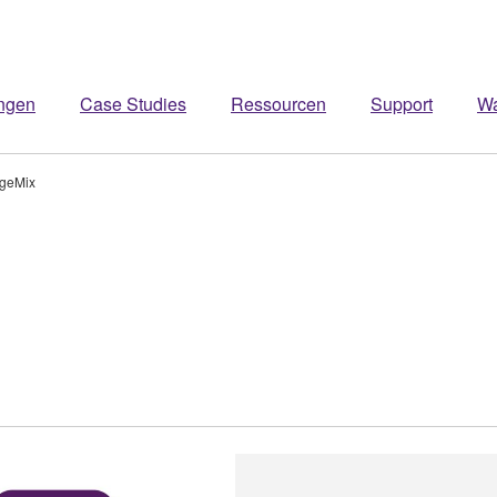
ngen
Case Studies
Ressourcen
Support
W
geMix