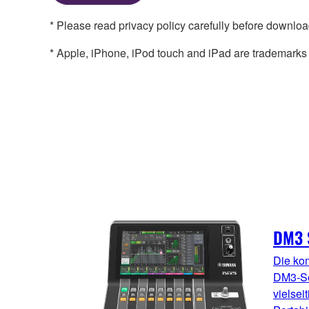
* Please read privacy policy carefully before downloa
* Apple, iPhone, iPod touch and iPad are trademarks of
DM3 
Die kom
DM3-Se
vielsei