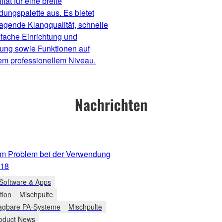
ität für eine breite
ungspalette aus. Es bietet
agende Klangqualität, schnelle
fache Einrichtung und
ung sowie Funktionen auf
em professionellem Niveau.
Nachrichten
em Problem bei der Verwendung
 18
Software & Apps
tion
Mischpulte
agbare PA-Systeme
Mischpulte
oduct News