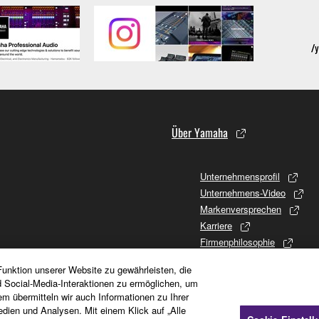
Über Yamaha
Unternehmensprofil
Unternehmens-Video
Markenversprechen
Karriere
Firmenphilosophie
Promises to Stakeholders
unktion unserer Website zu gewährleisten, die
Firmengeschichte
d Social-Media-Interaktionen zu ermöglichen, um
Investor Relations
em übermitteln wir auch Informationen zu Ihrer
CSR (Soziales Engagement)
dien und Analysen. Mit einem Klick auf „Alle