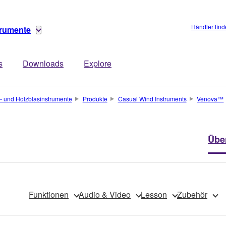
Händler fin
trumente
s
Downloads
Explore
- und Holzblasinstrumente
Produkte
Casual Wind Instruments
Venova™
Übe
Funktionen
Audio & Video
Lesson
Zubehör