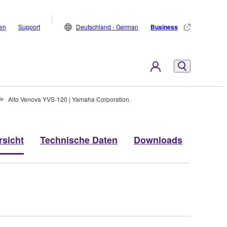
den
Support
Deutschland - German
Business
Alto Venova YVS-120 | Yamaha Corporation.
rsicht
Technische Daten
Downloads