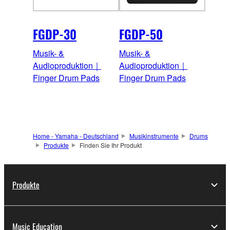
FGDP-30
FGDP-50
Musik- &
Musik- &
Audioproduktion｜
Audioproduktion｜
Finger Drum Pads
Finger Drum Pads
Home - Yamaha - Deutschland
Musikinstrumente
Drums
Produkte
Finden Sie Ihr Produkt
Produkte
Music Education