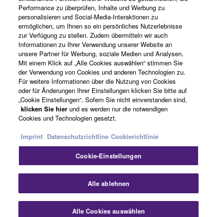
Performance zu überprüfen, Inhalte und Werbung zu
Über Yamaha
personalisieren und Social-Media-Interaktionen zu
ermöglichen, um Ihnen so ein persönliches Nutzerlebnisse
zur Verfügung zu stellen. Zudem übermitteln wir auch
Informationen zu Ihrer Verwendung unserer Website an
Deutschland - German
unsere Partner für Werbung, soziale Medien und Analysen.
Mit einem Klick auf „Alle Cookies auswählen“ stimmen Sie
Business
der Verwendung von Cookies und anderen Technologien zu.
Für weitere Informationen über die Nutzung von Cookies
oder für Änderungen Ihrer Einstellungen klicken Sie bitte auf
„Cookie Einstellungen“. Sofern Sie nicht einverstanden sind,
klicken Sie hier
und es werden nur die notwendigen
Cookies und Technologien gesetzt.
Imprint
Datenschutzrichtline
Cookierichtlinie
Cookie-Einstellungen
Kontakt
Nutzungsbedingungen
Datenschutzerklärung
Cookierichtlinie
Impressum
Alle ablehnen
© Yamaha Corporation.
Alle Cookies auswählen