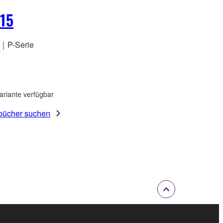
15
o｜P-Serie
ariante verfügbar
ücher suchen