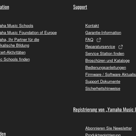
ation
Support
ha Music Schools
Kontakt
ha Music Foundation of Europe
Garantie-Information
ha, Ihr Partner für die
FAQ
kalische Bildung
Reparaturservice
ert-Aktivitäten
Service Station finden
c Schools finden
Broschüren und Kataloge
Bedienungsanleitungen
Firmware / Software Aktuali
Support Dokumente
Sicherheitshinweise
Registrierung von „Yamaha Music 
Abonnieren Sie Newsletter
nden
Produktregistrierung