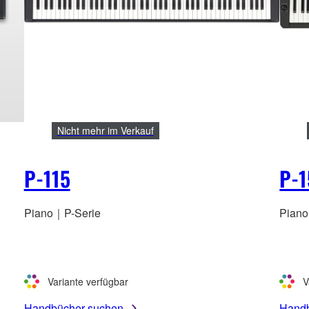
Nicht mehr im Verkauf
P-115
P-1
Piano｜P-Serie
Pian
Variante verfügbar
V
Handbücher suchen
Handb