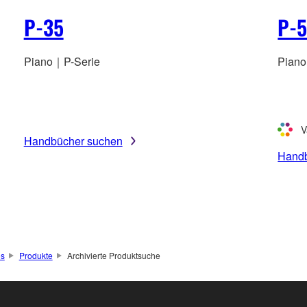
P-35
P-5
Piano｜P-Serie
Pian
V
Handbücher suchen
Handb
os
Produkte
Archivierte Produktsuche