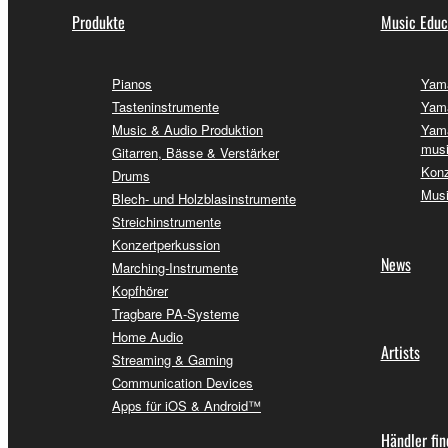
Produkte
Music Educ
Pianos
Yama
Tasteninstrumente
Yama
Music & Audio Produktion
Yama
musi
Gitarren, Bässe & Verstärker
Konz
Drums
Musi
Blech- und Holzblasinstrumente
Streichinstrumente
Konzertperkussion
News
Marching-Instrumente
Kopfhörer
Tragbare PA-Systeme
Home Audio
Artists
Streaming & Gaming
Communication Devices
Apps für iOS & Android™
Händler fi