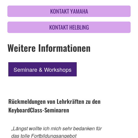
KONTAKT YAMAHA
KONTAKT HELBLING
Weitere Informationen
Seminare & Workshops
Rückmeldungen von Lehrkräften zu den
KeyboardClass-Seminaren
Previous
Ne
„Ich wollte mich nochmal sehr herzlich
bedanken. Ich habe auf dem Seminar eine