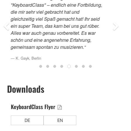
Menge Anregungen, Hilfestellungen und
Ideen bekommen, das hilft mir in meinem
Schulalltag sehr. Auf jeden Fall wird es an
meiner Schule eine KeyboardClass geben. “
Bettina Dieter, Mainz
Downloads
KeyboardClass Flyer
DE
EN
Ausstattungsliste KeyboardClass
DE