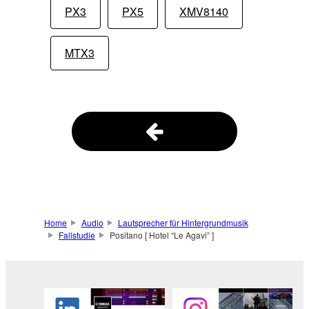
PX3
PX5
XMV8140
MTX3
Home
Audio
Lautsprecher für Hintergrundmusik
Fallstudie
Positano [ Hotel “Le Agavi” ]