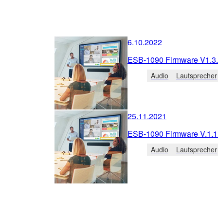
6.10.2022
ESB-1090 Firmware V1.3
Audio
Lautsprecher
25.11.2021
ESB-1090 Firmware V.1.1
Audio
Lautsprecher