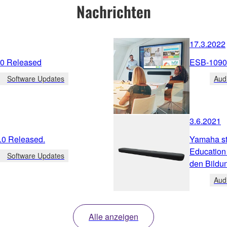
Nachrichten
17.3.2022
.0 Released
ESB-1090 
Software Updates
Aud
3.6.2021
.0 Released.
Yamaha st
Education
Software Updates
den Bildu
Aud
Alle anzeigen