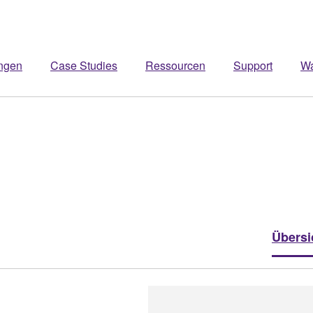
ngen
Case Studies
Ressourcen
Support
W
Übersi