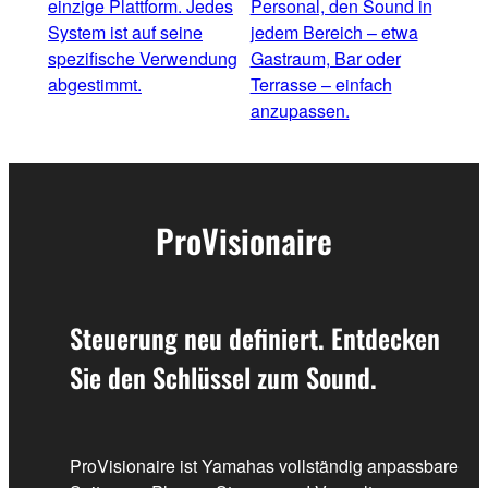
einzige Plattform. Jedes
Personal, den Sound in
einf
System ist auf seine
jedem Bereich – etwa
Bedi
spezifische Verwendung
Gastraum, Bar oder
Pers
abgestimmt.
Terrasse – einfach
anzupassen.
ProVisionaire
Steuerung neu definiert. Entdecken
Sie den Schlüssel zum Sound.
ProVisionaire ist Yamahas vollständig anpassbare