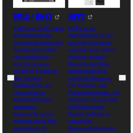
DME5 / DME3
MCP2
XMS
DME5 und DME3 bilden
MCP2 ist ein
Die 
das Herzstück des
Wandbedienfeld, das
acht
Commercial Installation
bis zu 64 Funktionen
Mehr
Solutions Ecosystem
zuweisen kann. Seine
Vers
von Yamaha und
einfache, intuitive
eine
ermöglichen eine
Benutzeroberfläche
Ausg
integrierte Steuerung
gewährleistet eine
Ansc
aller Yamaha-
mühelose Steuerung
Jede
Audiosysteme. Ihr
von Yamaha- und
die 
offenes Design
Drittanbietergeräten. Die
auf 
ermöglicht flexible,
Parameter können über
beli
skalierbare
die ProVisionaire
der 
Implementierungen,
Design-Software an
inte
während die 96-kHz-
spezifische
Vera
Verarbeitung für
Systemanforderungen
Laut