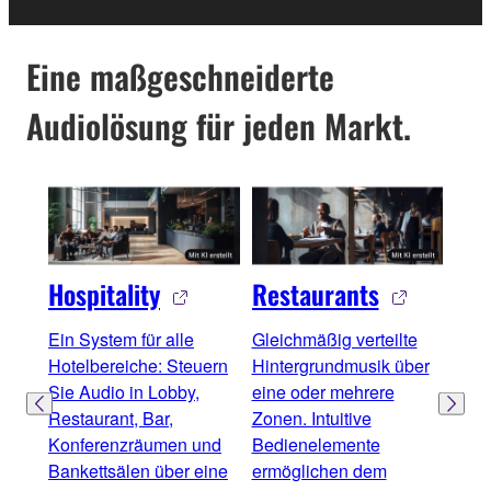
Eine maßgeschneiderte
Audiolösung für jeden Markt.
Hospitality
Restaurants
Bar
Ein System für alle
Gleichmäßig verteilte
Wech
Hotelbereiche: Steuern
Hintergrundmusik über
zwis
Sie Audio in Lobby,
eine oder mehrere
und 
Restaurant, Bar,
Zonen. Intuitive
leis
Konferenzräumen und
Bedienelemente
glei
Bankettsälen über eine
ermöglichen dem
Besc