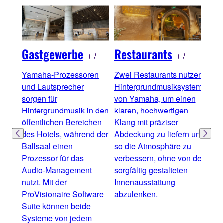
Gastgewerbe
Restaurants
Bar
Yamaha-Prozessoren
Zwei Restaurants nutzen
Yam
und Lautsprecher
Hintergrundmusiksysteme
best
sorgen für
von Yamaha, um einen
Proz
Hintergrundmusik in den
klaren, hochwertigen
Vers
öffentlichen Bereichen
Klang mit präziser
mehr
des Hotels, während der
Abdeckung zu liefern und
Seri
Ballsaal einen
so die Atmosphäre zu
vers
Prozessor für das
verbessern, ohne von der
des 
Audio-Management
sorgfältig gestalteten
ab –
nutzt. Mit der
Innenausstattung
Haup
ProVisionaire Software
abzulenken.
Auße
Suite können beide
füge
Systeme von jedem
das 