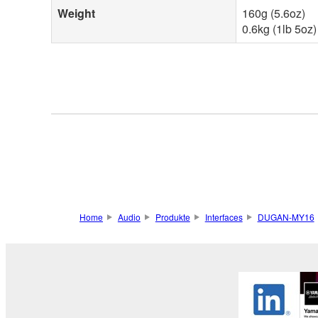
Weight
160g (5.6oz)
0.6kg (1lb 5oz)
Home
Audio
Produkte
Interfaces
DUGAN-MY16