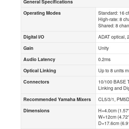
General Specifications
Operating Modes
Standard: 16 c
High-rate: 8 c
Shared: 8 chan
Digital I/O
ADAT optical, 
Gain
Unity
Audio Latency
0.2ms
Optical Linking
Up to 8 units m
Connectors
10/100 BASE T
Linking and Dig
Recommended Yamaha Mixers
CL5/3/1, PM5D
Dimensions
H=4.0cm (1.57”
W=12cm (4.72”
D=17.6cm (6.9