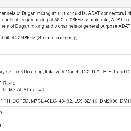
hannels of Dugan mixing at 44.1 or 48kHz, ADAT connectors lin
hannels of Dugan mixing at 88.2 or 96kHz sample rate, ADAT con
nels of Dugan mixing and 8 channels of general purpose ADAT 
24 bit, 44.2/48kHz (Shared mode only)
ay be linked in a ring; links with Models D-2, D-3 , E, E-1 and
: RJ-45
ital I/O: ADAT optical
/-RH, DSP5D, M7CL-48ES/-48/-32, LS9-32/-16, DM2000, DM
)
)
1”)