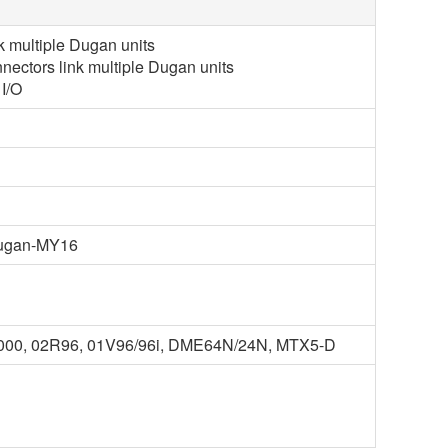
k multiple Dugan units
nectors link multiple Dugan units
I/O
 Dugan-MY16
1000, 02R96, 01V96/96i, DME64N/24N, MTX5-D