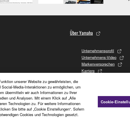
Über Yamaha
Unternehmensprofil
Unternehmens-Video
Markenversprechen
Karriere
Firmenphilosophie
unktion unserer Website zu gewährleisten, die
Promises to Stakeholders
d Social-Media-Interaktionen zu ermöglichen, um
Firmengeschichte
em übermitteln wir auch Informationen zu Ihrer
Investor Relations
dien und Analysen. Mit einem Klick auf „Alle
Cookie-Einstel
en Technologien zu. Für weitere Informationen
CSR (Soziales Engagement)
icken Sie bitte auf „Cookie Einstellungen“. Sofern
otwendigen Cookies und Technologien gesetzt.