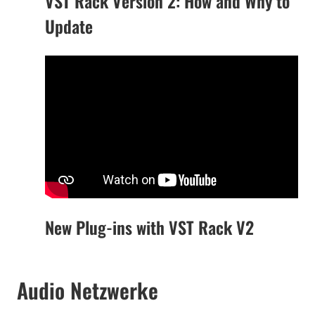
VST Rack Version 2: How and Why to
Update
New Plug-ins with VST Rack V2
Audio Netzwerke