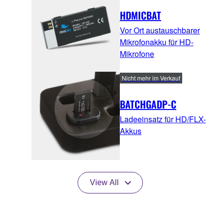
HDMICBAT
Vor Ort austauschbarer
Mikrofonakku für HD-
Mikrofone
Nicht mehr im Verkauf
BATCHGADP-C
Ladeeinsatz für HD/FLX-
Akkus
View All