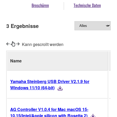
Broschüren
Technische Daten
3
Ergebnisse
Kann gescrollt werden
Name
Ve
Yamaha Steinberg USB Driver V2.1.9 for
V2
Windows 11/10 (64-bit)
AG Controller V1.0.4 for Mac macOS 15-
V1
10.15(Intel/Apple silicon with Rosetta 2)