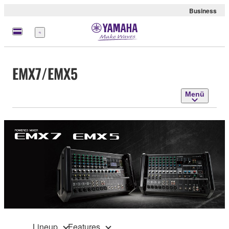
Business
Menü
EMX7/EMX5
Menü
Lineup
Features