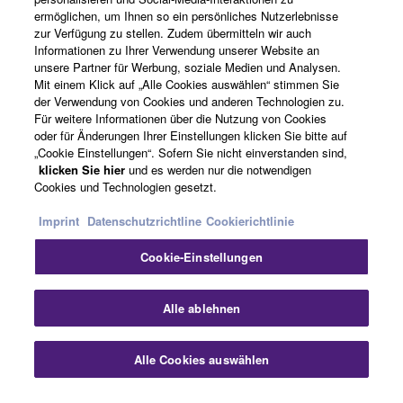
ermöglichen, um Ihnen so ein persönliches Nutzerlebnisse
News
zur Verfügung zu stellen. Zudem übermitteln wir auch
Informationen zu Ihrer Verwendung unserer Website an
unsere Partner für Werbung, soziale Medien und Analysen.
Mit einem Klick auf „Alle Cookies auswählen“ stimmen Sie
Über Yamaha
der Verwendung von Cookies und anderen Technologien zu.
Für weitere Informationen über die Nutzung von Cookies
oder für Änderungen Ihrer Einstellungen klicken Sie bitte auf
„Cookie Einstellungen“. Sofern Sie nicht einverstanden sind,
Deutschland - German
klicken Sie hier
und es werden nur die notwendigen
Cookies und Technologien gesetzt.
Consumer
Imprint
Datenschutzrichtline
Cookierichtlinie
Cookie-Einstellungen
Kontakt
Nutzungsbedingungen
Datenschutzerklärung
Cookierichtlinie
Sch
Alle ablehnen
© Yamaha Corporation.
Alle Cookies auswählen
Kontakt
Downloads