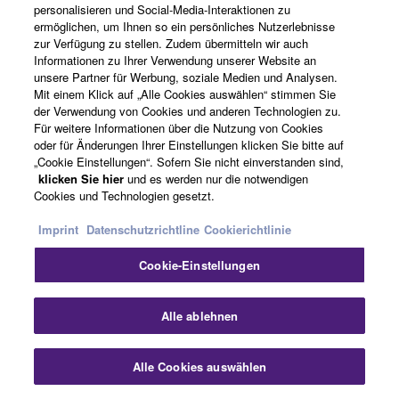
personalisieren und Social-Media-Interaktionen zu
ermöglichen, um Ihnen so ein persönliches Nutzerlebnisse
zur Verfügung zu stellen. Zudem übermitteln wir auch
Informationen zu Ihrer Verwendung unserer Website an
unsere Partner für Werbung, soziale Medien und Analysen.
Mit einem Klick auf „Alle Cookies auswählen“ stimmen Sie
der Verwendung von Cookies und anderen Technologien zu.
Perfektes Zusammenspiel aller
Für weitere Informationen über die Nutzung von Cookies
oder für Änderungen Ihrer Einstellungen klicken Sie bitte auf
Komponenten
„Cookie Einstellungen“. Sofern Sie nicht einverstanden sind,
klicken Sie hier
und es werden nur die notwendigen
Cookies und Technologien gesetzt.
Kreative Freiheit kann also nur dann entstehen, wenn
Imprint
Datenschutzrichtline
Cookierichtlinie
die Signalquellen akkurat, färbungsfrei und klangtreu
abgebildet werden. Die kompakten Pulte der QL-Serie
Cookie-Einstellungen
verfügen über genau jene natürliche Klangbasis, für die
schon die CL-Serie gelobt wurde. Alle Details - von der
Sch
Alle ablehnen
Baukonstruktion über Anschlusspositionen, die
Netzversorgung und die Erdung bis hin zu den
einzelnen Komponenten - wurden mit größtmöglicher
Alle Cookies auswählen
Kontakt
Downloads
Sorgfalt getestet, perfektioniert und zu einem System