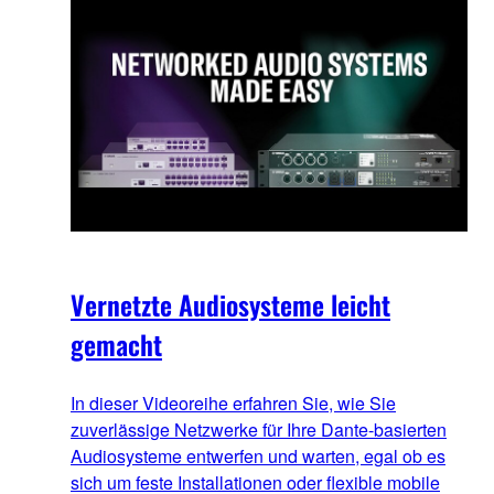
Vernetzte Audiosysteme leicht
gemacht
In dieser Videoreihe erfahren Sie, wie Sie
zuverlässige Netzwerke für Ihre Dante-basierten
Audiosysteme entwerfen und warten, egal ob es
sich um feste Installationen oder flexible mobile