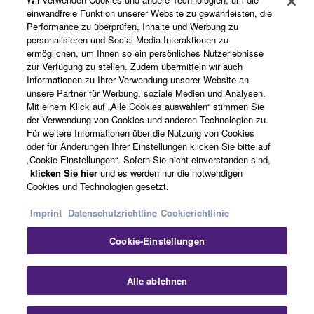
einwandfreie Funktion unserer Website zu gewährleisten, die
Performance zu überprüfen, Inhalte und Werbung zu
Produkte und Lösungen
personalisieren und Social-Media-Interaktionen zu
ermöglichen, um Ihnen so ein persönliches Nutzerlebnisse
zur Verfügung zu stellen. Zudem übermitteln wir auch
Informationen zu Ihrer Verwendung unserer Website an
News
unsere Partner für Werbung, soziale Medien und Analysen.
Mit einem Klick auf „Alle Cookies auswählen“ stimmen Sie
der Verwendung von Cookies und anderen Technologien zu.
Für weitere Informationen über die Nutzung von Cookies
Über Yamaha
oder für Änderungen Ihrer Einstellungen klicken Sie bitte auf
„Cookie Einstellungen“. Sofern Sie nicht einverstanden sind,
klicken Sie hier
und es werden nur die notwendigen
Cookies und Technologien gesetzt.
Deutschland - German
Imprint
Datenschutzrichtline
Cookierichtlinie
Consumer
Cookie-Einstellungen
Sch
Kontakt
Nutzungsbedingungen
Alle ablehnen
Datenschutzerklärung
Cookierichtlinie