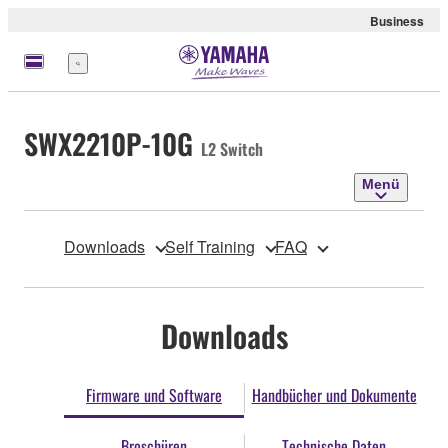
Business
Menü
SWX2210P-10G
L2 Switch
Menü
Downloads
Self Training
FAQ
Downloads
Firmware und Software
Handbücher und Dokumente
Broschüren
Technische Daten