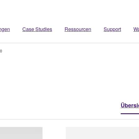
ngen
Case Studies
Ressourcen
Support
W
0
Übersi