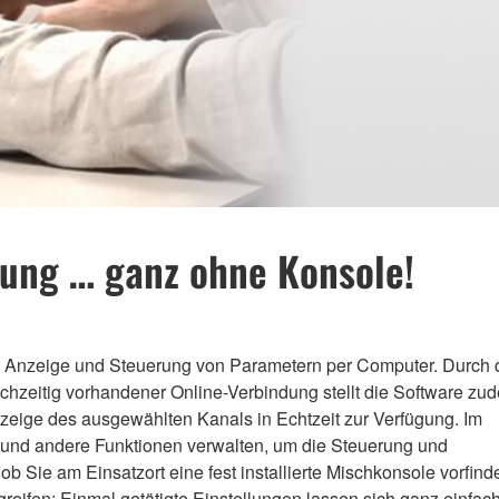
tung … ganz ohne Konsole!
e Anzeige und Steuerung von Parametern per Computer. Durch 
ichzeitig vorhandener Online-Verbindung stellt die Software zu
eige des ausgewählten Kanals in Echtzeit zur Verfügung. Im
n und andere Funktionen verwalten, um die Steuerung und
 ob Sie am Einsatzort eine fest installierte Mischkonsole vorfind
reifen: Einmal getätigte Einstellungen lassen sich ganz einfach