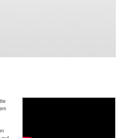
die
dem
en
 auf