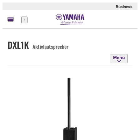
Business
Menü
DXL1K
Aktivlautsprecher
Menü