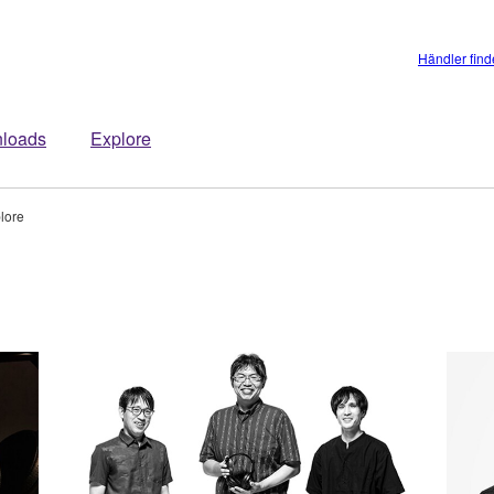
Händler fin
loads
Explore
lore