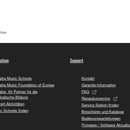
lore
ation
Support
ha Music Schools
Kontakt
ha Music Foundation of Europe
Garantie-Information
ha, Ihr Partner für die
FAQ
kalische Bildung
Reparaturservice
ert-Aktivitäten
Service Station finden
c Schools finden
Broschüren und Kataloge
Bedienungsanleitungen
Firmware / Software Aktuali