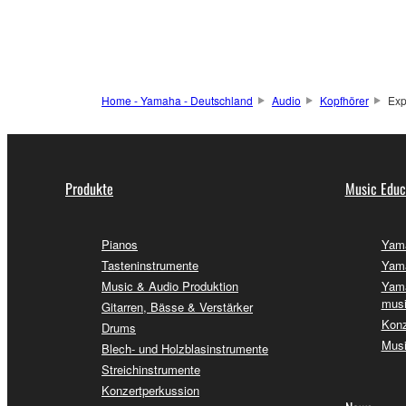
Home - Yamaha - Deutschland
Audio
Kopfhörer
Exp
Produkte
Music Educ
Pianos
Yama
Tasteninstrumente
Yama
Music & Audio Produktion
Yama
musi
Gitarren, Bässe & Verstärker
Konz
Drums
Musi
Blech- und Holzblasinstrumente
Streichinstrumente
Konzertperkussion