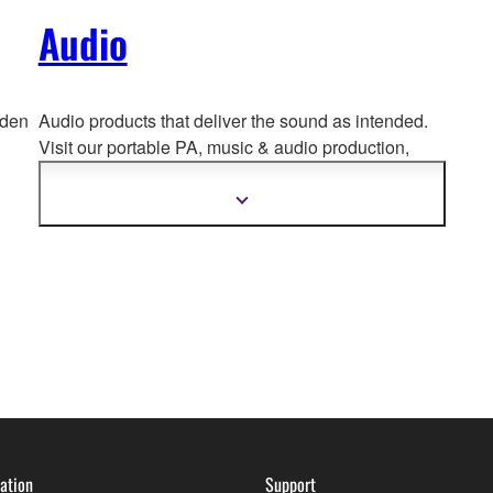
Audio
 den
Audio products that deliver the sound as intended.
Visit our portable PA, music & a
udio production,
home audio, headphones, streaming & gaming,
communication devices.
Mehr
Informationen
anzeigen
ation
Support