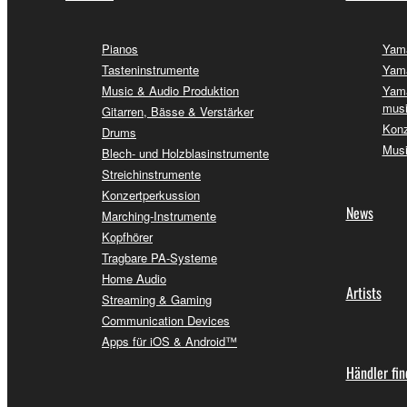
Pianos
Yama
Tasteninstrumente
Yama
Music & Audio Produktion
Yama
musi
Gitarren, Bässe & Verstärker
Konz
Drums
Musi
Blech- und Holzblasinstrumente
Streichinstrumente
Konzertperkussion
News
Marching-Instrumente
Kopfhörer
Tragbare PA-Systeme
Home Audio
Artists
Streaming & Gaming
Communication Devices
Apps für iOS & Android™
Händler fi