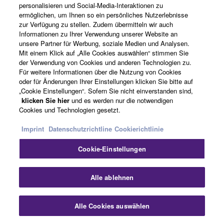
Über eine ""Dante Controller""-Schaltfläche am oberen
personalisieren und Social-Media-Interaktionen zu
Ende der ""Yamaha Audio Network Monitor""-
ermöglichen, um Ihnen so ein persönliches Nutzerlebnisse
zur Verfügung zu stellen. Zudem übermitteln wir auch
Bedienoberfläche"" lässt sich auch Dantes bewährte
Informationen zu Ihrer Verwendung unserer Website an
Controller-Software mit nur einem Mausklick starten
unsere Partner für Werbung, soziale Medien und Analysen.
(natürlich nur, sofern sie auf demselben Rechner
Mit einem Klick auf „Alle Cookies auswählen“ stimmen Sie
installiert wurde). Zwischen beiden Programmen kann
der Verwendung von Cookies und anderen Technologien zu.
Für weitere Informationen über die Nutzung von Cookies
nun problemlos hin- und hergeschaltet und so das
oder für Änderungen Ihrer Einstellungen klicken Sie bitte auf
gesamte Dante-Netzwerk vom einem einzigen Rechner
„Cookie Einstellungen“. Sofern Sie nicht einverstanden sind,
aus gesteuert werden.
klicken Sie hier
und es werden nur die notwendigen
Cookies und Technologien gesetzt.
Imprint
Datenschutzrichtline
Cookierichtlinie
Cookie-Einstellungen
Sch
Alle ablehnen
Alle Cookies auswählen
Kontakt
Downloads