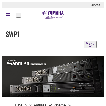
Business
Menü
SWP1
Menü
Lineup
Features
Systeme