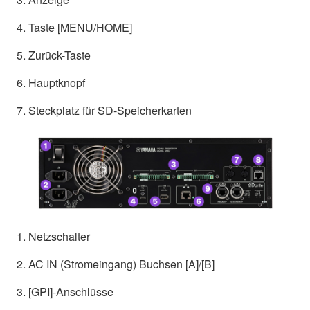
4. Taste [MENU/HOME]
5. Zurück-Taste
6. Hauptknopf
7. Steckplatz für SD-Speicherkarten
1. Netzschalter
2. AC IN (Stromeingang) Buchsen [A]/[B]
3. [GPI]-Anschlüsse