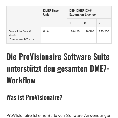
DME7 Base
DEK-DME7-DX64
Unit
Expansion License
1
2
3
Dante Interface &
64/64
128/128
196/196
256/256
Matrix
Component I/O size
Die ProVisionaire Software Suite
unterstützt den gesamten DME7-
Workflow
Was ist ProVisionaire?
ProVisionaire ist eine Suite von Software-Anwendungen