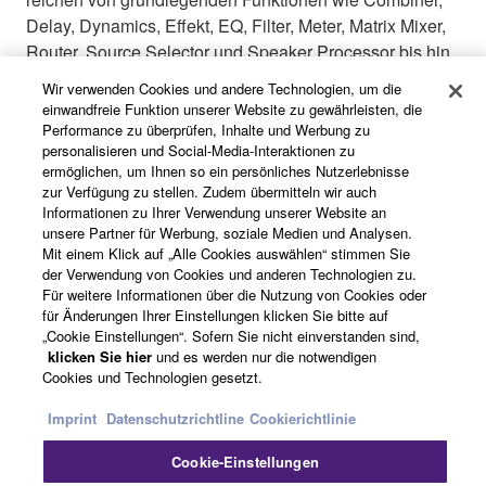
Delay, Dynamics, Effekt, EQ, Filter, Meter, Matrix Mixer,
Router, Source Selector und Speaker Processor bis hin
zu anspruchsvolleren Funktionen wie Comp260, DCA,
Wir verwenden Cookies und andere Technologien, um die
Dugan Automixer, REV-X und mehr.
einwandfreie Funktion unserer Website zu gewährleisten, die
Performance zu überprüfen, Inhalte und Werbung zu
personalisieren und Social-Media-Interaktionen zu
ermöglichen, um Ihnen so ein persönliches Nutzerlebnisse
zur Verfügung zu stellen. Zudem übermitteln wir auch
Informationen zu Ihrer Verwendung unserer Website an
unsere Partner für Werbung, soziale Medien und Analysen.
Mit einem Klick auf „Alle Cookies auswählen“ stimmen Sie
der Verwendung von Cookies und anderen Technologien zu.
Für weitere Informationen über die Nutzung von Cookies oder
für Änderungen Ihrer Einstellungen klicken Sie bitte auf
„Cookie Einstellungen“. Sofern Sie nicht einverstanden sind,
klicken Sie hier
und es werden nur die notwendigen
Cookies und Technologien gesetzt.
Dugan Automixer
Imprint
Datenschutzrichtline
Cookierichtlinie
Cookie-Einstellungen