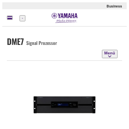
Business
Menü
DME7
Signal Prozessor
Menü