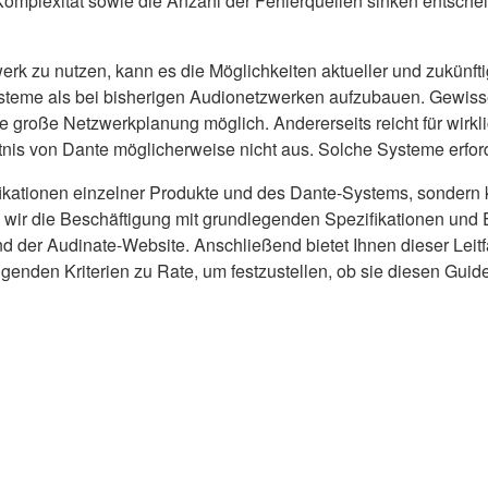
Komplexität sowie die Anzahl der Fehlerquellen sinken entsch
erk zu nutzen, kann es die Möglichkeiten aktueller und zukünft
steme als bei bisherigen Audionetzwerken aufzubauen. Gewiss
 große Netzwerkplanung möglich. Andererseits reicht für wirk
nis von Dante möglicherweise nicht aus. Solche Systeme erfo
ifikationen einzelner Produkte und des Dante-Systems, sondern 
 wir die Beschäftigung mit grundlegenden Spezifikationen und 
er Audinate-Website. Anschließend bietet Ihnen dieser Leitfa
genden Kriterien zu Rate, um festzustellen, ob sie diesen Guide