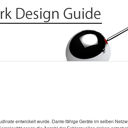
udinate entwickelt wurde. Dante-fähige Geräte im selben Netzw