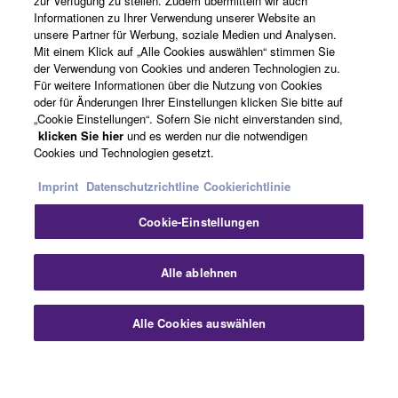
zur Verfügung zu stellen. Zudem übermitteln wir auch
Informationen zu Ihrer Verwendung unserer Website an
unsere Partner für Werbung, soziale Medien und Analysen.
News
Mit einem Klick auf „Alle Cookies auswählen“ stimmen Sie
der Verwendung von Cookies und anderen Technologien zu.
Für weitere Informationen über die Nutzung von Cookies
oder für Änderungen Ihrer Einstellungen klicken Sie bitte auf
Über Yamaha
„Cookie Einstellungen“. Sofern Sie nicht einverstanden sind,
klicken Sie hier
und es werden nur die notwendigen
Cookies und Technologien gesetzt.
Deutschland - German
Imprint
Datenschutzrichtline
Cookierichtlinie
Consumer
Cookie-Einstellungen
Sch
Alle ablehnen
Kontakt
Nutzungsbedingungen
Datenschutzerklärung
Cookierichtlinie
Alle Cookies auswählen
Kontakt
Downloads
© Yamaha Corporation.