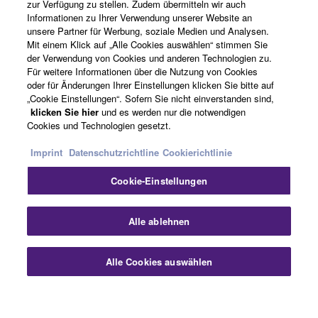
zur Verfügung zu stellen. Zudem übermitteln wir auch
Informationen zu Ihrer Verwendung unserer Website an
unsere Partner für Werbung, soziale Medien und Analysen.
News
Mit einem Klick auf „Alle Cookies auswählen“ stimmen Sie
der Verwendung von Cookies und anderen Technologien zu.
Für weitere Informationen über die Nutzung von Cookies
oder für Änderungen Ihrer Einstellungen klicken Sie bitte auf
Über Yamaha
„Cookie Einstellungen“. Sofern Sie nicht einverstanden sind,
klicken Sie hier
und es werden nur die notwendigen
Cookies und Technologien gesetzt.
Deutschland - German
Imprint
Datenschutzrichtline
Cookierichtlinie
Consumer
Cookie-Einstellungen
Sch
Alle ablehnen
Kontakt
Nutzungsbedingungen
Datenschutzerklärung
Cookierichtlinie
Alle Cookies auswählen
Kontakt
Downloads
© Yamaha Corporation.