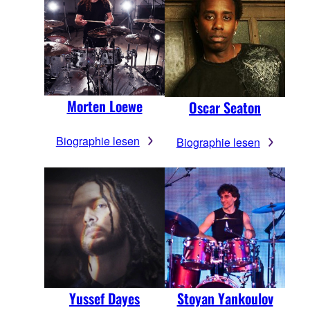
Morten Loewe
Oscar Seaton
Biographie lesen
Biographie lesen
Yussef Dayes
Stoyan Yankoulov