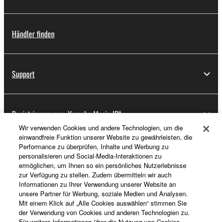
Händler finden
Support
Registrierung von „Yamaha Music ID“
Wir verwenden Cookies und andere Technologien, um die
einwandfreie Funktion unserer Website zu gewährleisten, die
Performance zu überprüfen, Inhalte und Werbung zu
Über Yamaha
personalisieren und Social-Media-Interaktionen zu
ermöglichen, um Ihnen so ein persönliches Nutzerlebnisse
zur Verfügung zu stellen. Zudem übermitteln wir auch
Informationen zu Ihrer Verwendung unserer Website an
Deutschland - German
unsere Partner für Werbung, soziale Medien und Analysen.
Mit einem Klick auf „Alle Cookies auswählen“ stimmen Sie
Business
der Verwendung von Cookies und anderen Technologien zu.
Für weitere Informationen über die Nutzung von Cookies