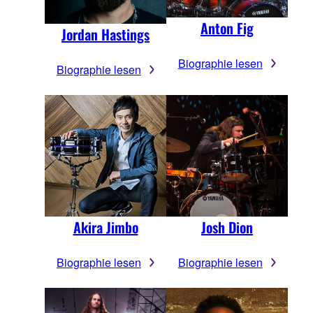
Anton Fig
Jordan Hastings
Biographie lesen
Biographie lesen
Akira Jimbo
Josh Dion
Biographie lesen
Biographie lesen