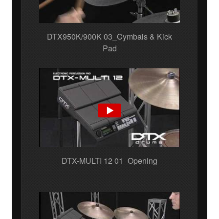
DTX950K/900K 03_Cymbals & Kick
Pad
DTX-MULTI 12 01_Opening