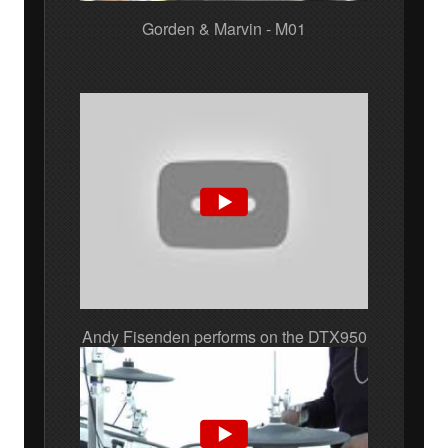
Gorden & Marvin - M01
Andy Fisenden performs on the DTX950
- Vol.1