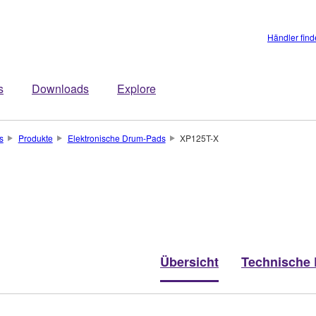
Händler fin
s
Downloads
Explore
s
Produkte
Elektronische Drum-Pads
XP125T-X
Übersicht
Technische 