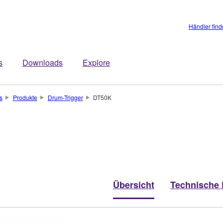
Händler fin
s
Downloads
Explore
s
Produkte
Drum-Trigger
DT50K
Übersicht
Technische 