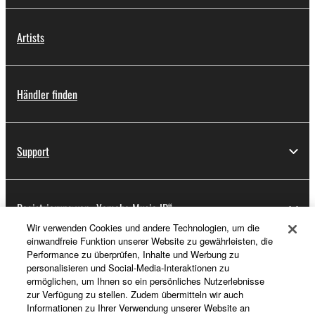
Artists
Händler finden
Support
Registrierung von „Yamaha Music ID“
Wir verwenden Cookies und andere Technologien, um die
einwandfreie Funktion unserer Website zu gewährleisten, die
Performance zu überprüfen, Inhalte und Werbung zu
Über Yamaha
personalisieren und Social-Media-Interaktionen zu
ermöglichen, um Ihnen so ein persönliches Nutzerlebnisse
zur Verfügung zu stellen. Zudem übermitteln wir auch
Informationen zu Ihrer Verwendung unserer Website an