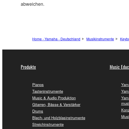
abweichen.
Home - Yamaha - Deutschland
Musikinstrumente
Keyb
Produkte
Music Educ
Pianos
Yama
Tasteninstrumente
Yama
Music & Audio Produktion
Yama
musi
Gitarren, Bässe & Verstärker
Konz
Drums
Musi
Blech- und Holzblasinstrumente
Streichinstrumente