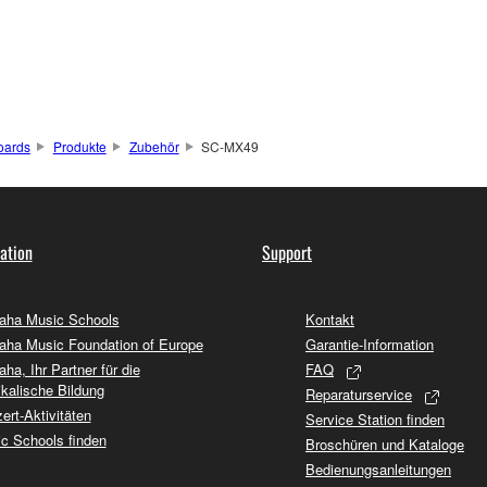
oards
Produkte
Zubehör
SC-MX49
ation
Support
ha Music Schools
Kontakt
ha Music Foundation of Europe
Garantie-Information
ha, Ihr Partner für die
FAQ
kalische Bildung
Reparaturservice
ert-Aktivitäten
Service Station finden
c Schools finden
Broschüren und Kataloge
Bedienungsanleitungen