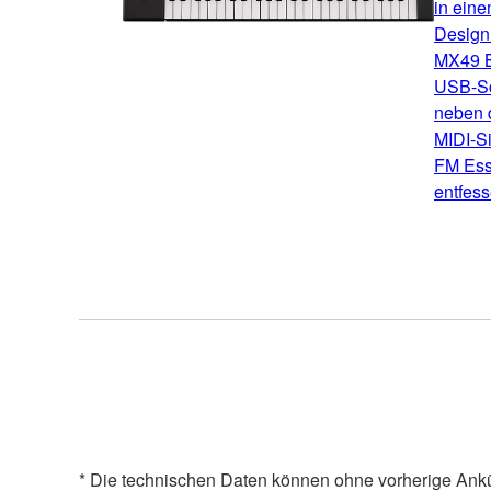
in ein
Design.
MX49 B
USB-Sch
neben 
MIDI-Si
FM Ess
entfess
* Die technischen Daten können ohne vorherige Ank