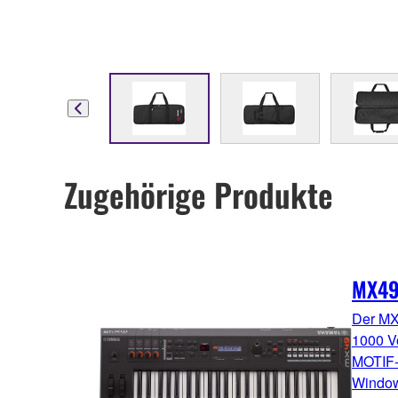
Zugehörige Produkte
MX49
Der MX
1000 V
MOTIF-S
Window