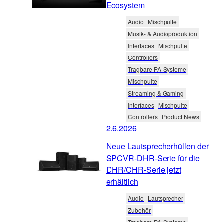
Ecosystem
Audio
Mischpulte
Musik- & Audioproduktion
Interfaces
Mischpulte
Controllers
Tragbare PA-Systeme
Mischpulte
Streaming & Gaming
Interfaces
Mischpulte
Controllers
Product News
2.6.2026
Neue Lautsprecherhüllen der
SPCVR-DHR-Serie für die
DHR/CHR-Serie jetzt
erhältlich
Audio
Lautsprecher
Zubehör
Tragbare PA-Systeme