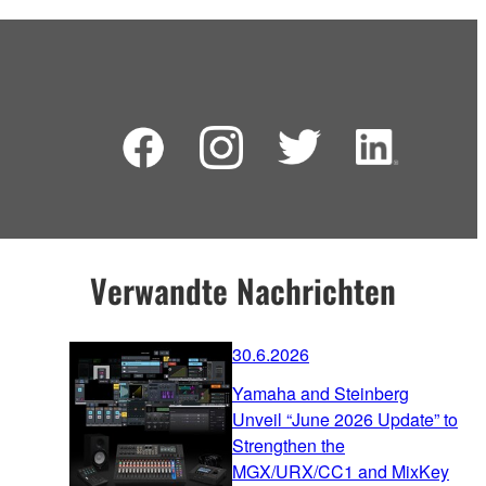
Verwandte Nachrichten
30.6.2026
Yamaha and Steinberg
Unveil “June 2026 Update” to
Strengthen the
MGX/URX/CC1 and MixKey