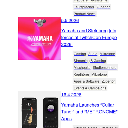
Lautsprecher
Zubehör
Product News
5.5.2026
Yamaha and Steinberg join
forces at TwitchCon Europe
2026!
Gaming
Audio
Mikrofone
Streaming & Gaming
Mischpulte
Studiomonitore
Kopfhörer
Mikrofone
Apps & Software
Zubehör
Events & Campaigns
16.4.2026
Yamaha Launches “Guitar
Tuner” and “METRONOME”
Apps
Gitarren, Bässe & Verstärker