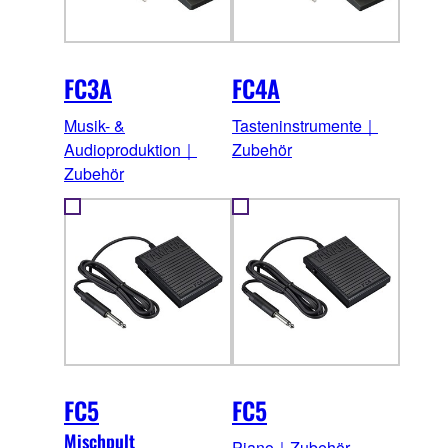
FC3A
FC4A
Musik- &
Tasteninstrumente｜
Audioproduktion｜
Zubehör
Zubehör
FC5
FC5
Mischpult
Piano｜Zubehör