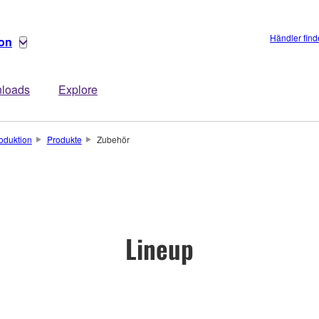
Händler fin
ion
loads
Explore
oduktion
Produkte
Zubehör
Lineup