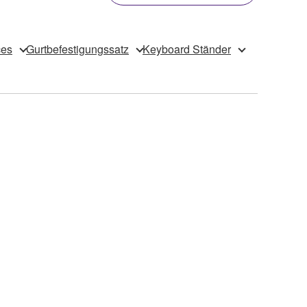
ces
Gurtbefestigungssatz
Keyboard Ständer