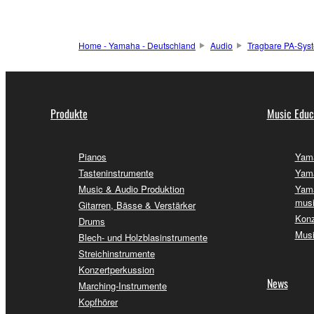
Home - Yamaha - Deutschland
Audio
Tragbare PA-Sys
Produkte
Music Educ
Pianos
Yama
Tasteninstrumente
Yama
Music & Audio Produktion
Yama
musi
Gitarren, Bässe & Verstärker
Konz
Drums
Musi
Blech- und Holzblasinstrumente
Streichinstrumente
Konzertperkussion
News
Marching-Instrumente
Kopfhörer