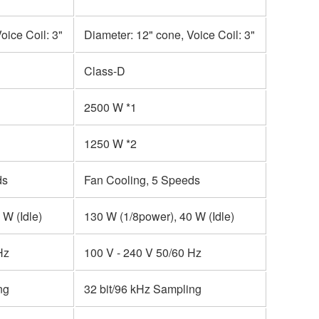
oice Coil: 3"
Diameter: 12" cone, Voice Coil: 3"
Class-D
2500 W *1
1250 W *2
ds
Fan Cooling, 5 Speeds
 W (Idle)
130 W (1/8power), 40 W (Idle)
Hz
100 V - 240 V 50/60 Hz
ng
32 bit/96 kHz Sampling