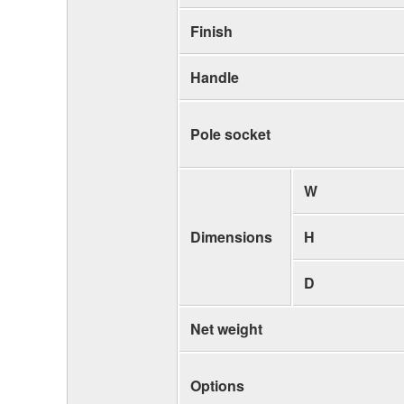
Finish
Handle
Pole socket
W
Dimensions
H
D
Net weight
Options