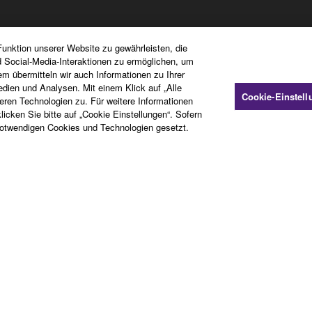
Registrierung von „Yamaha Music 
unktion unserer Website zu gewährleisten, die
d Social-Media-Interaktionen zu ermöglichen, um
em übermitteln wir auch Informationen zu Ihrer
Abonnieren Sie Newsletter
dien und Analysen. Mit einem Klick auf „Alle
nden
Produktregistrierung
Cookie-Einstel
en Technologien zu. Für weitere Informationen
Häufig gestellte Fragen zur
icken Sie bitte auf „Cookie Einstellungen“. Sofern
Mitgliedschaft
otwendigen Cookies und Technologien gesetzt.