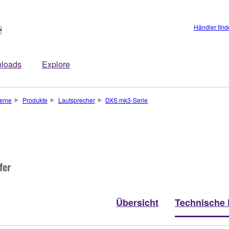
Händler fin
loads
Explore
teme
Produkte
Lautsprecher
DXS mk3-Serie
fer
Übersicht
Technische 