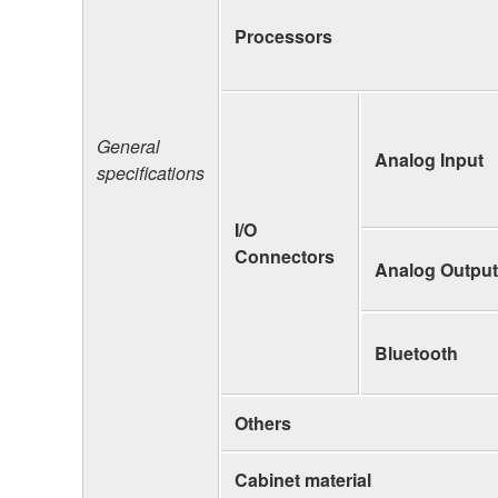
Processors
General
Analog Input
specifications
I/O
Connectors
Analog Output
Bluetooth
Others
Cabinet material