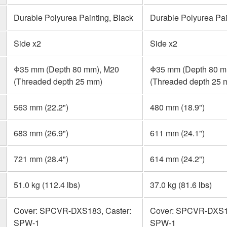
Durable Polyurea Painting, Black
Durable Polyurea Pai
Side x2
Side x2
Φ35 mm (Depth 80 mm), M20
Φ35 mm (Depth 80 m
(Threaded depth 25 mm)
(Threaded depth 25 
563 mm (22.2")
480 mm (18.9")
683 mm (26.9")
611 mm (24.1")
721 mm (28.4")
614 mm (24.2")
51.0 kg (112.4 lbs)
37.0 kg (81.6 lbs)
Cover: SPCVR-DXS183, Caster:
Cover: SPCVR-DXS15
SPW-1
SPW-1