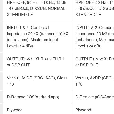
HPF: OFF, 50 Hz - 118 Hz, 12 dB
HPF: OFF, 50 Hz - 11
- 48 dB/Oct.; D-XSUB: NORMAL,
- 48 dB/Oct.; D-XS
XTENDED LF
XTENDED LF
INPUT1 & 2: Combo x1,
INPUT1 & 2: Combo 
Impedance 20 kΩ (balance) 10 kΩ
Impedance 20 kΩ (ba
(unbalance), Maximum Input
(unbalance), Maximu
Level +24 dBu
Level +24 dBu
OUTPUT1 & 2: XLR3-32 THRU
OUTPUT1 & 2: XLR
or DSP OUT
or DSP OUT
Ver.5.0, A2DP (SBC, AAC), Class
Ver.5.0, A2DP (SBC,
1 *3
1 *3
D-Remote (iOS/Android app)
D-Remote (iOS/Andro
Plywood
Plywood