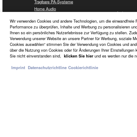
Tragbare PA-Systeme
Home Audio
Artists
Streaming & Gaming
Wir verwenden Cookies und andere Technologien, um die einwandfreie F
Communication Devices
Performance zu überprüfen, Inhalte und Werbung zu personalisieren un
Apps für iOS & Android™
Ihnen so ein persönliches Nutzerlebnisse zur Verfügung zu stellen. Zud
Verwendung unserer Website an unsere Partner für Werbung, soziale Me
Händler fi
Cookies auswählen“ stimmen Sie der Verwendung von Cookies und ander
über die Nutzung von Cookies oder für Änderungen Ihrer Einstellungen kl
Sie nicht einverstanden sind,
klicken Sie hier
und es werden nur die n
Imprint
Datenschutzrichtline
Cookierichtlinie
Deutschland - German