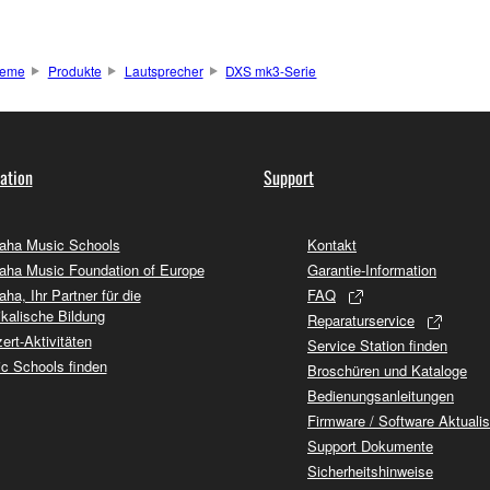
teme
Produkte
Lautsprecher
DXS mk3-Serie
ation
Support
ha Music Schools
Kontakt
ha Music Foundation of Europe
Garantie-Information
ha, Ihr Partner für die
FAQ
kalische Bildung
Reparaturservice
ert-Aktivitäten
Service Station finden
c Schools finden
Broschüren und Kataloge
Bedienungsanleitungen
Firmware / Software Aktuali
Support Dokumente
Sicherheitshinweise