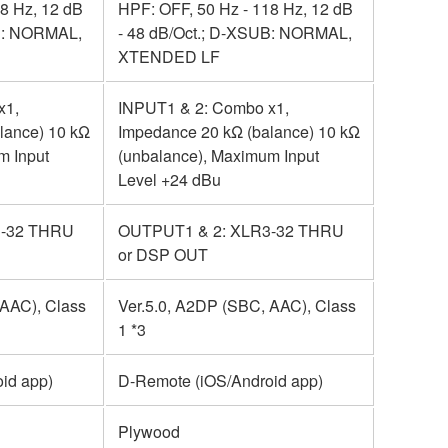
8 Hz, 12 dB
HPF: OFF, 50 Hz - 118 Hz, 12 dB
UB: NORMAL,
- 48 dB/Oct.; D-XSUB: NORMAL,
XTENDED LF
x1,
INPUT1 & 2: Combo x1,
lance) 10 kΩ
Impedance 20 kΩ (balance) 10 kΩ
m Input
(unbalance), Maximum Input
Level +24 dBu
3-32 THRU
OUTPUT1 & 2: XLR3-32 THRU
or DSP OUT
 AAC), Class
Ver.5.0, A2DP (SBC, AAC), Class
1 *3
id app)
D-Remote (iOS/Android app)
Plywood