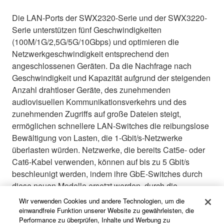
Die LAN-Ports der SWX2320-Serie und der SWX3220-
Serie unterstützen fünf Geschwindigkeiten
(100M/1G/2,5G/5G/10Gbps) und optimieren die
Netzwerkgeschwindigkeit entsprechend den
angeschlossenen Geräten. Da die Nachfrage nach
Geschwindigkeit und Kapazität aufgrund der steigenden
Anzahl drahtloser Geräte, des zunehmenden
audiovisuellen Kommunikationsverkehrs und des
zunehmenden Zugriffs auf große Dateien steigt,
ermöglichen schnellere LAN-Switches die reibungslose
Bewältigung von Lasten, die 1-Gbit/s-Netzwerke
überlasten würden. Netzwerke, die bereits Cat5e- oder
Cat6-Kabel verwenden, können auf bis zu 5 Gbit/s
beschleunigt werden, indem ihre GbE-Switches durch
diese neuen Modelle ersetzt werden. durch die
Verwendung von Cat6A-Kabeln mit diesen Modellen
Wir verwenden Cookies und andere Technologien, um die
können Netzwerke mit 10 Gbit/s geschaffen werden.
einwandfreie Funktion unserer Website zu gewährleisten, die
Performance zu überprüfen, Inhalte und Werbung zu