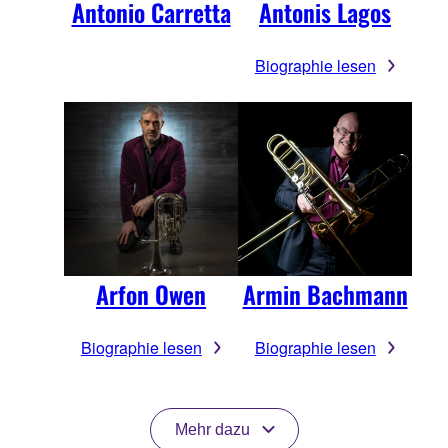
Antonio Carretta
Antonis Lagos
Biographie lesen
Armin Bachmann
Arfon Owen
Biographie lesen
Biographie lesen
Mehr dazu