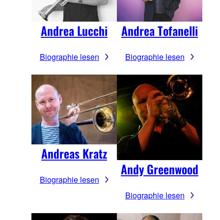
Andrea Lucchi
Andrea Tofanelli
Biographie lesen
Biographie lesen
Andreas Kratz
Andy Greenwood
Biographie lesen
Biographie lesen