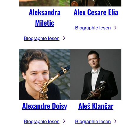
Aleksandra
Alex Cesare Elia
Miletic
Biographie lesen
Biographie lesen
Alexandre Doisy
Aleš Klančar
Biographie lesen
Biographie lesen