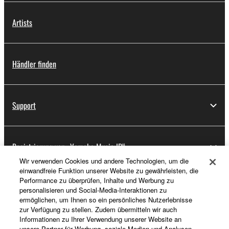
Artists
Händler finden
Support
Registrierung von „Yamaha Music ID“
Wir verwenden Cookies und andere Technologien, um die
einwandfreie Funktion unserer Website zu gewährleisten, die
Performance zu überprüfen, Inhalte und Werbung zu
Über Yamaha
personalisieren und Social-Media-Interaktionen zu
ermöglichen, um Ihnen so ein persönliches Nutzerlebnisse
zur Verfügung zu stellen. Zudem übermitteln wir auch
Informationen zu Ihrer Verwendung unserer Website an
Deutschland - German
unsere Partner für Werbung, soziale Medien und Analysen.