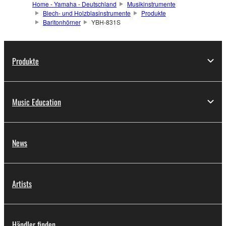
Home - Yamaha - Deutschland
Musikinstrumente
Blech- und Holzblasinstrumente
Produkte
Baritonhörner
YBH-831S
Produkte
Music Education
News
Artists
Händler finden