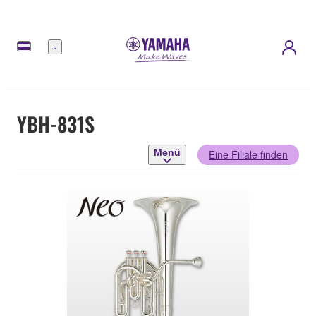
Menü
YBH-831S
Menü
Eine Filiale finden