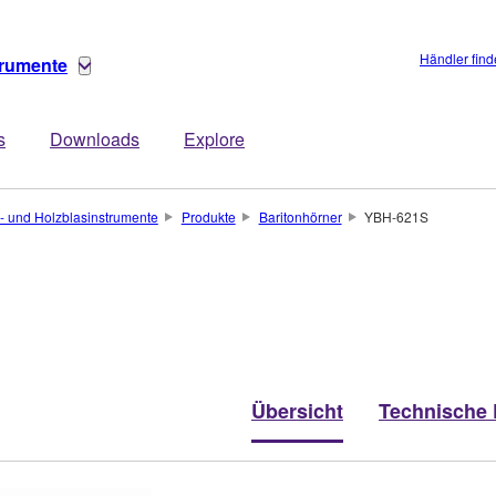
Händler fin
trumente
s
Downloads
Explore
- und Holzblasinstrumente
Produkte
Baritonhörner
YBH-621S
Übersicht
Technische 