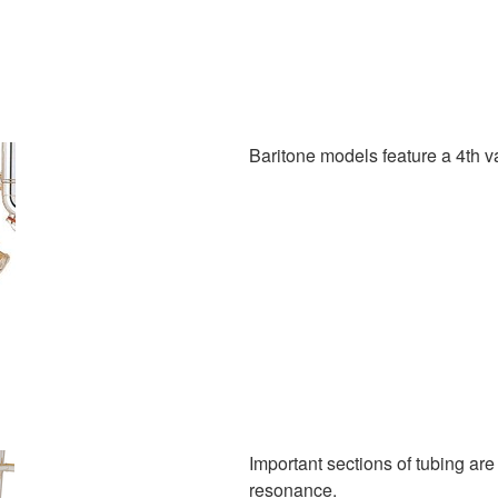
Baritone models feature a 4th va
Important sections of tubing ar
resonance.